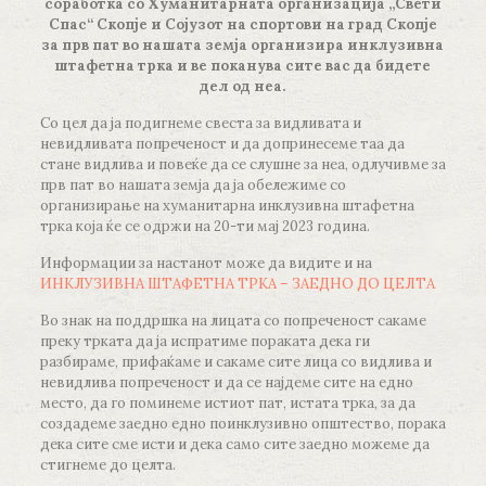
соработка со Хуманитарната организација „Свети
Спас“ Скопје и Сојузот на спортови на град Скопје
за прв пат во нашата земја организира инклузивна
штафетна трка и ве поканува сите вас да бидете
дел од неа.
Со цел да ја подигнеме свеста за видливата и
невидливата попреченост и да допринесеме таа да
стане видлива и повеќе да се слушне за неа, одлучивме за
прв пат во нашата земја да ја обележиме со
организирање на хуманитарна инклузивна штафетна
трка која ќе се одржи на 20-ти мај 2023 година.
Информации за настанот може да видите и на
ИНКЛУЗИВНА ШТАФЕТНА ТРКА – ЗАЕДНО ДО ЦЕЛТА
Во знак на поддршка на лицата со попреченост сакаме
преку трката да ја испратиме пораката дека ги
разбираме, прифаќаме и сакаме сите лица со видлива и
невидлива попреченост и да се најдеме сите на едно
место, да го поминеме истиот пат, истата трка, за да
создадеме заедно едно поинклузивно општество, порака
дека сите сме исти и дека само сите заедно можеме да
стигнеме до целта.