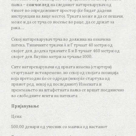
палка –
сончоглед
на следниот натпреварувач од
тимот во определениот простор (ќе бидат дадени
инструкции на лице место). Трката може и да се пешачи,
може и да се трча со носење во раце, да се држат за
рака….
Секој натпреварувач трча во должина на означена
патека. Типичните тркачи А и Г трчаат 40 метри од
својот дел, додека тркачите Б и В трчаат 460 метри од
својот дел. Вкупно метри за трчање 1000.
Сите натпреварувачи од првата измена (стартери)
стартуваат истовремено, но секој од својата позиција
која претходно ќе се одреди (некој ќе стартува од
првиот ред, некој од последниот) Измената и
преземањето на штафетната палка се вршат поединечно
во слободните ленти на патеката
Пријавување
Цена:
500,00 денари од учесник со маичка од настанот