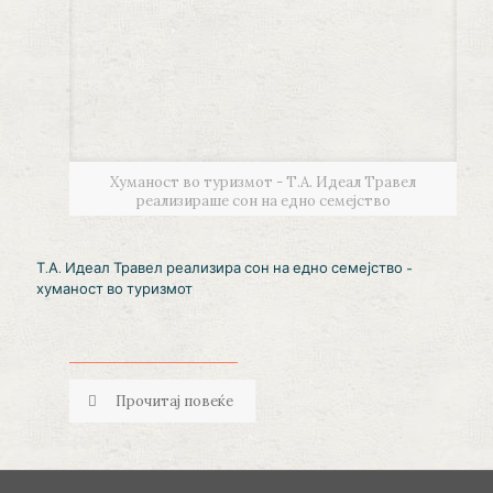
Хуманост во туризмот - Т.А. Идеал Травел
реализираше сон на едно семејство
Т.А. Идеал Травел реализира сон на едно семејство –
хуманост во туризмот
Прочитај повеќе