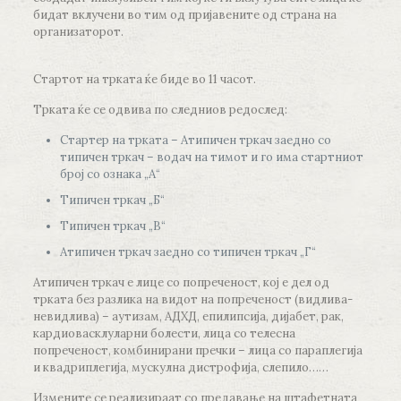
бидат вклучени во тим од пријавените од страна на
организаторот.
Стартот на трката ќе биде во 11 часот.
Трката ќе се одвива по следниов редослед:
Стартер на трката – Атипичен тркач заедно со
типичен тркач – водач на тимот и го има стартниот
број со ознака „А“
Типичен тркач „Б“
Типичен тркач „В“
Атипичен тркач заедно со типичен тркач „Г“
Атипичен тркач е лице со попреченост, кој е дел од
трката без разлика на видот на попреченост (видлива-
невидлива) – аутизам, АДХД, епилипсија, дијабет, рак,
кардиовасклуларни болести, лица со телесна
попреченост, комбинирани пречки – лица со параплегија
и квадриплегија, мускулна дистрофија, слепило……
Измените се реализираат со предавање на штафетната