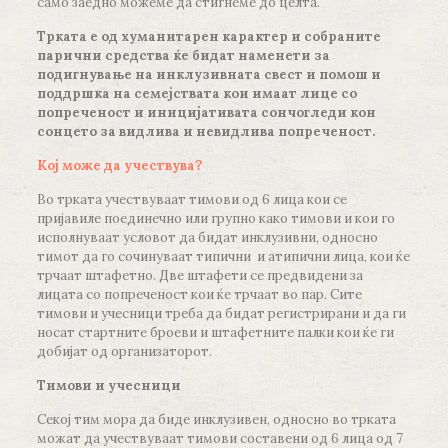
само заедно можеме да стигнеме до целта.
Трката е од хуманитарен карактер и собраните
парични средства ќе бидат наменети за
подигнување на инклузивната свест и помош и
поддршка на семејствата кои имаат лице со
попреченост и иницијативата сончогледи кон
сонцето за видлива и невидлива попреченост.
Кој може да учествува?
Во трката учествуваат тимови од 6 лица кои се
пријавиле поединечно или групно како тимови и кои го
исполнуваат условот да бидат инклузивни, односно
тимот да го сочинуваат типични и атипични лица, кои ќе
трчаат штафетно. Две штафети се предвидени за
лицата со попреченост кои ќе трчаат во пар. Сите
тимови и учесници треба да бидат регистрирани и да ги
носат стартните броеви и штафетните палки кои ќе ги
добијат од организаторот.
Тимови и учесници
Секој тим мора да биде инклузивен, односно во трката
можат да учествуваат тимови составени од 6 лица од 7