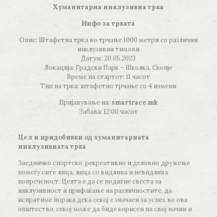
Хуманитарна инклузивна трка
Инфо за трката
Опис: Штафетна трка во трчање 1000 метри со различни
инклузивни тимови
Датум: 20.05.2023
Локација: Градски Парк – Школка, Скопје
Време на стартот: 11 часот
Тип на трка: штафетно трчање со 4 измени
Пријавување на:
smartrace.mk
Забава: 12:00 часот
Цел и
придобивки од хуманитарната
инклузивната трка
Заедничко спортско, рекреативно и деловно дружење
помеѓу сите лица, лица со видлива и невидлива
попреченост. Целта е да се подигне свеста за
инклузивност и прифаќање на различностите, да
испратиме порака дека секој е значаен за успех во ова
општество, секој може да биде корисен на свој начин и