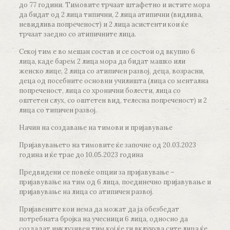
до 77 години. Тимовите трчаат штафетно и истите мора
да бидат од 2 лица типични, 2 лица атипични (видлива,
невидлива попреченост) и 2 лица асистенти кои ќе
трчаат заедно со атипичните лица.
Секој тим е во мешан состав и се состои од вкупно 6
лица, каде барем 2 лица мора да бидат машко или
женско лице, 2 лица со атипичен развој, деца, возрасни,
деца од посебните основни училишта (лица со ментална
попреченост, лица со хронични болести, лица со
оштетен слух, со оштетен вид, телесна попреченост) и 2
лица со типичен развој.
Начин на создавање на тимови и пријавување
Пријавувањето на тимовите ќе започне од 20.03.2023
година и ќе трае до 10.05.2023 година
Предвидени се повеќе опции за пријавување –
пријавување на тим од 6 лица, поединечно пријавување и
пријавување на лица со атипичен развој.
Пријавените кои нема да можат да ја обезбедат
потребната бројка на учесници 6 лица, односно да
создадат инклузивен тим кој ќе ги вклучува сите лица ќе