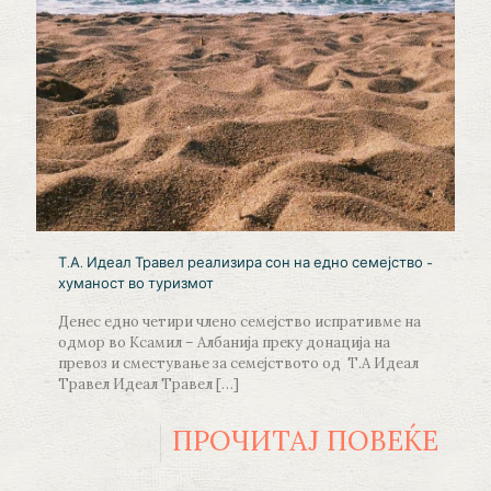
Т.А. Идеал Травел реализира сон на едно семејство –
хуманост во туризмот
Денес едно четири члено семејство испративме на
одмор во Ксамил – Албанија преку донација на
превоз и сместување за семејството од Т.А Идеал
Травел Идеал Травел
[…]
ПРОЧИТАЈ ПОВЕЌЕ