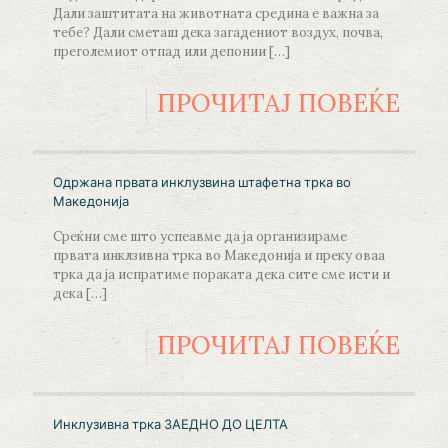
Дали заштитата на животната средина е важна за
тебе? Дали сметаш дека загадениот воздух, почва,
преголемиот отпад или депонии
[…]
ПРОЧИТАЈ ПОВЕЌЕ
Одржана првата инклузвина штафетна трка во
Македонија
Среќни сме што успеавме да ја организираме
првата инклзивна трка во Македонија и преку оваа
трка да ја испратиме пораката дека сите сме исти и
дека
[…]
ПРОЧИТАЈ ПОВЕЌЕ
Инклузивна трка ЗАЕДНО ДО ЦЕЛТА