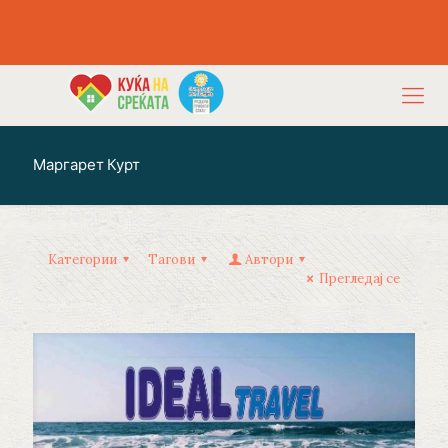
Маргарет Курт
Категории
Тагови
Автори
Прегледај се