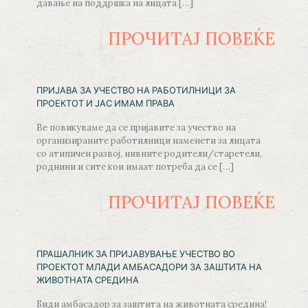
давање на поддршка на лицата
[…]
ПРОЧИТАЈ ПОВЕЌЕ
ПРИЈАВА ЗА УЧЕСТВО НА РАБОТИЛНИЦИ ЗА
ПРОЕКТОТ И ЈАС ИМАМ ПРАВА
Ве повикуваме да се пријавите за учество на
организираните работилници наменети за лицата
со атипичен развој, нивните родители/старетели,
роднини и сите кои имаат потреба да се
[…]
ПРОЧИТАЈ ПОВЕЌЕ
ПРАШАЛНИК ЗА ПРИЈАВУВАЊЕ УЧЕСТВО ВО
ПРОЕКТОТ МЛАДИ АМБАСАДОРИ ЗА ЗАШТИТА НА
ЖИВОТНАТА СРЕДИНА
Биди амбасадор за заштита на животната средина!