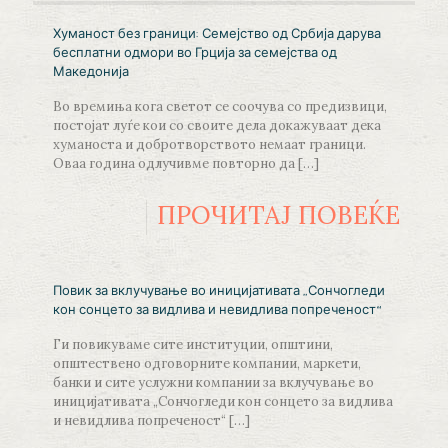
Хуманост без граници: Семејство од Србија дарува
бесплатни одмори во Грција за семејства од
Македонија
Во времиња кога светот се соочува со предизвици,
постојат луѓе кои со своите дела докажуваат дека
хуманоста и добротворството немаат граници.
Оваа година одлучивме повторно да
[…]
ПРОЧИТАЈ ПОВЕЌЕ
Повик за вклучување во иницијативата „Сончогледи
кон сонцето за видлива и невидлива попреченост“
Ги повикуваме сите институции, општини,
општествено одговорните компании, маркети,
банки и сите услужни компании за вклучување во
иницијативата „Сончогледи кон сонцето за видлива
и невидлива попреченост“
[…]