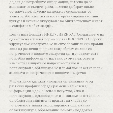
дојдат до потребните информации, полесно да се
запознаат со своите права, полесно да барат нивно
остварување, полесно да може да се запознаат со
вашето работење, активности, организирани настани,
култура и активно вклучување во општествениот живот
и социјална мобилизација..
Цел на платформата ИНКЛУЗИВЕН ХАБ: Создавањето на
единствена веб платформа портал ПОСЕБЕН ХАБ преку
здружување и поврзување на сите организации и правни
лица од различни профили кои работат со лица со
попреченост и нивните семејства да ги споделат сите
потребни информации, настани, случувања, совети
наменети за лицата со попреченост како и
поттикнување, организирање и помагање на активности
за лицата со попреченост и нивните семејства.
Мисија: да се здружат и поврзат организациите од
различни профили поради размена на мислења,
информации, идеи, знаења и искуство, како и
поттикнување, организирање и помагање на активности
од областа на заштита на правата на лицата со
попреченост, нивна информираност од различни
области култура, образование, помош и поддршка.