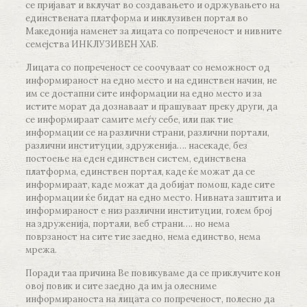
се пријават и вклучат во создавањето и одржувањето на
единствената платформа и инклузивен портал во
Македонија наменет за лицата со попреченост и нивните
семејства ИНКЛУЗИВЕН ХАБ.
Лицата со попреченост се соочуваат со неможност од
информираност на едно место и на единствен начин, не
им се достапни сите информации на едно место и за
истите морат да дознаваат и прашуваат преку други, да
се информираат самите меѓу себе, или пак тие
информации се на различни страни, различни портали,
различни институции, здруженија…. насекаде, без
постоење на еден единствен систем, единствена
платформа, единствен портал, каде ќе можат да се
информираат, каде можат да добијат помош, каде сите
информации ќе бидат на едно место. Нивната заштита и
информираност е низ различни институции, голем број
на здруженија, портали, веб страни…. но нема
поврзаност на сите тие заедно, нема единство, нема
мрежа.
Поради таа причина Ве повикуваме да се приклучите кон
овој повик и сите заедно да им ја олесниме
информираноста на лицата со попреченост, полесно да